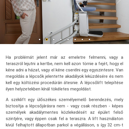
Ha problémát jelent már az emeletre felmenni, vagy a
teraszról lejutni a kertbe, nem kell azon törnie a fejét, hogy el
kéne adni a házat, vagy el kéne cserélni egy egyszintesre. Van
megoldás a lépcsők jelentette akadályok leküzdésére és nem
kell egy költözési procedúrán átesnie. A lépcsőlift telepítése
ilyen helyzetekben kínál tökéletes megoldást.
A széklift egy ülőszékes személyemelő berendezés, mely
biztosítja a lépcsőjárásra nem - vagy csak részben - képes
személyek akadálymentes közlekedését az épület felső
szintjére, vagy éppen csak fel a teraszra. A lift használaton
kívül felhajtott állapotban parkol a végálláson, s így 32 cm-t